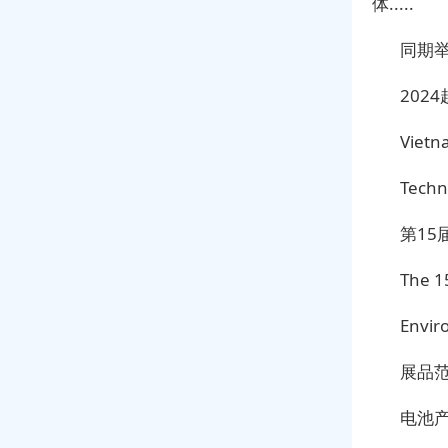
体.....
同期
202
Vietn
Techn
第1
The 1
Envir
展品
电池