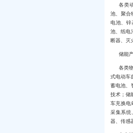
各类
池、聚合
电池、锌
池、纸电
断器、灭
储能
各类
式电动车
蓄电池、
技术；储
车充换电
采集系统
器、传感