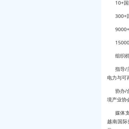
10+
300
900
150
组织
指导
电力与可
协办
境产业协
媒体
越南国际投