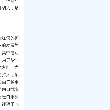
话、信息互
目切入，是
能规模的扩
业的发展势
，其中电动
，为了尽快
力发电、光
的扩大，预
。但由于越南
国内日益增
要进口来源
的锂离子电