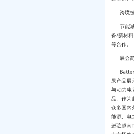
跨境
节能
备/新材
等合作。
展会
Bat
果产品展
与动力电
品。作为
众多国内
能源、电
进驻越南