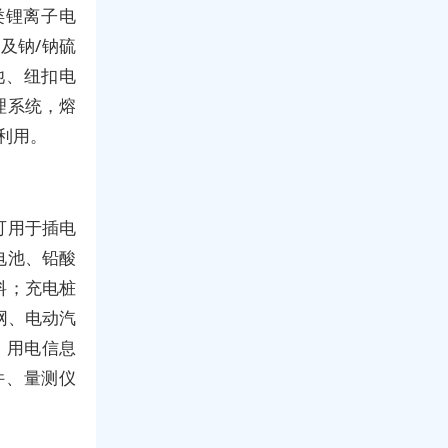
类锂离子电
及钠/钠硫
池、纽扣电
理系统，熔
利用。
可用于插电
电池、铅酸
料；充电桩
网、电动汽
、用电信息
件、量测仪