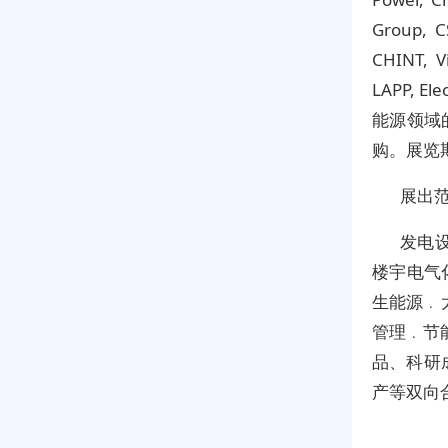
Group, C
CHINT, V
LAPP, 
能源领域
购。展览
展出
发电
楼宇电气
生能源﹒
管理﹒节
品、科研
产等双向