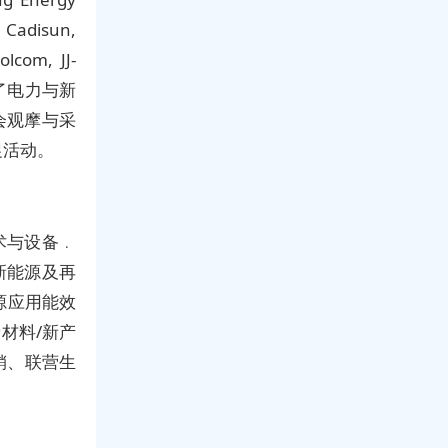
 Cadisun,
lcom, JJ-
展示了电力与新
会观摩与采
促活动。
术与设备﹒
新能源及再
源应用能效
材料/新产
销、联营生