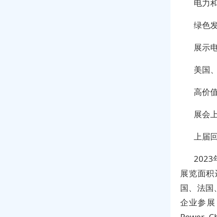
电力
绿色
展示
美国
高价
展会
上届
2023
展览面积
国、法国
企业参展，
Power, C