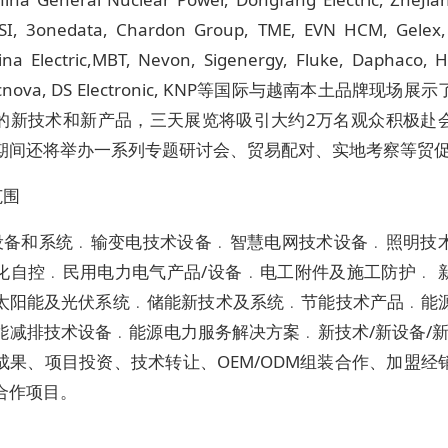
SI, 3onedata, Chardon Group, TME, EVN HCM, Gelex,
ina Electric,MBT, Nevon, Sigenergy, Fluke, Daphaco, Ho
Elecnova, DS Electronic, KNP等国际与越南本土品牌现场
的新技术和新产品，三天展览将吸引大约2万名观众积极赴
期间还将举办一系列专题研讨会、贸易配对、实地考察等贸
范围
设备和系统﹒输变电技术设备﹒智慧电网技术设备﹒照明技
化自控﹒民用电力电气产品/设备﹒电工附件及施工防护﹒ 
太阳能及光伏系统﹒储能新技术及系统﹒节能技术产品﹒能
能减排技术设备﹒能源电力服务解决方案﹒新技术/新设备/新
成果、项目投资、技术转让、OEM/ODM组装合作、加盟经
合作项目。