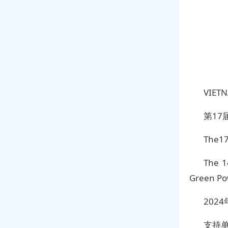
VIET
第1
The17t
The 1
Green Po
202
支持