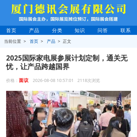
首页
产品
分类
知识
问答
联系
当前位置 >
首页
>
产品
> 正文
2025国际家电展参展计划定制，通关无
忧，让产品跨越国界
面议
价格：
2026-08-08 10:57:01 2118次浏览